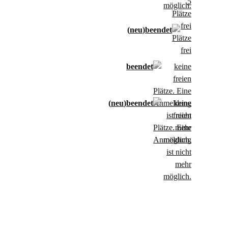
neu
neu