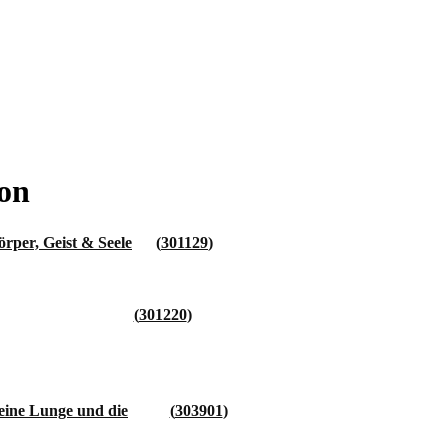
on
per, Geist & Seele
301129
301220
deine Lunge und die
303901