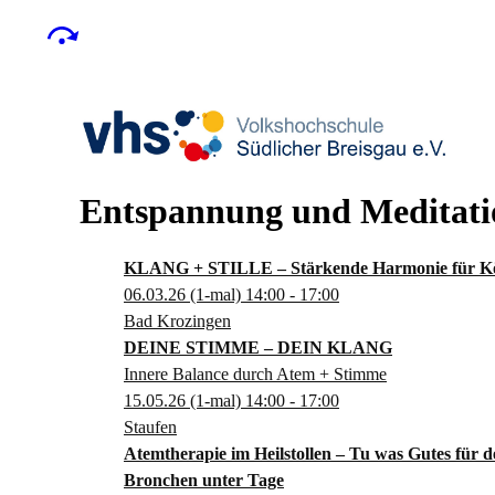
Entspannung und Meditati
KLANG + STILLE – Stärkende Harmonie für Kör
06.03.26
(1-mal)
14:00
- 17:00
Bad Krozingen
DEINE STIMME – DEIN KLANG
Innere Balance durch Atem + Stimme
15.05.26
(1-mal)
14:00
- 17:00
Staufen
Atemtherapie im Heilstollen – Tu was Gutes für 
Bronchen unter Tage