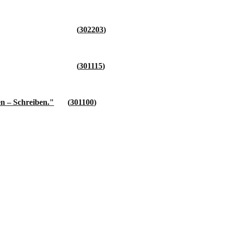
302203
301115
n – Schreiben."
301100