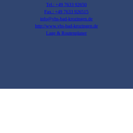
Tel.: +49 7633 92650
Fax.: +49 7633 926515
info@vhs-bad-krozingen.de
http://www.vhs-bad-krozingen.de
Lage & Routenplaner
Impressum
AGB