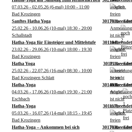
07.03.26 - 02.05.26
(6-mal)
10:00
- 11:00
Bad Krozingen
Sanftes Hatha Yoga
301701
25.02.26 - 10.06.26
(10-mal)
18:30
- 20:00
Schallstadt
Hatha-Yoga für Einsteiger und Mittelstufe
301104
23.02.26 - 29.06.26
(10-mal)
18:00
- 19:30
Bad Krozingen
Hatha Yoga
301111
25.02.26 - 22.07.26
(16-mal)
08:30
- 10:00
Bad Krozingen Schlatt
Hatha-Yoga
301403
04.03.26 - 17.06.26
(10-mal)
19:30
- 21:00
Eschbach
Hatha-Yoga
301117
05.03.26 - 16.07.26
(14-mal)
18:15
- 19:45
Bad Krozingen
Hatha-Yoga – Ankommen bei sich
301703