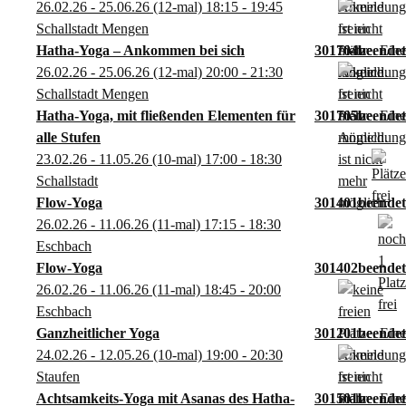
26.02.26 - 25.06.26
(12-mal)
18:15
- 19:45
Schallstadt Mengen
Hatha-Yoga – Ankommen bei sich
301704
26.02.26 - 25.06.26
(12-mal)
20:00
- 21:30
Schallstadt Mengen
Hatha-Yoga, mit fließenden Elementen für
301705
alle Stufen
23.02.26 - 11.05.26
(10-mal)
17:00
- 18:30
Schallstadt
Flow-Yoga
301401
26.02.26 - 11.06.26
(11-mal)
17:15
- 18:30
Eschbach
Flow-Yoga
301402
26.02.26 - 11.06.26
(11-mal)
18:45
- 20:00
Eschbach
Ganzheitlicher Yoga
301201
24.02.26 - 12.05.26
(10-mal)
19:00
- 20:30
Staufen
Achtsamkeits-Yoga mit Asanas des Hatha-
301501