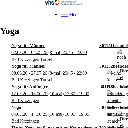
Menü
Yoga
Yoga für Männer
301151
02.03.26 - 04.05.26
(8-mal)
20:45
- 22:00
Bad Krozingen Tunsel
Yoga für Männer
301152
08.06.26 - 27.07.26
(8-mal)
20:45
- 22:00
Bad Krozingen Tunsel
Yoga für Anfänger
301116
12.03.26 - 18.06.26
(10-mal)
17:30
- 19:00
Bad Krozingen
Yoga
301108
04.03.26 - 17.06.26
(10-mal)
18:00
- 19:30
Bad Krozingen
Hatha-Yoga am Samstag zum Kennenlernen
302104