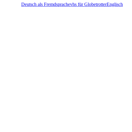
Deutsch als Fremdsprache
vhs für Globetrotter
Englisch