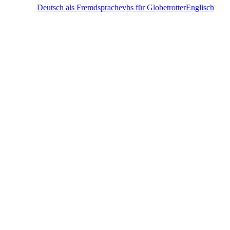
Deutsch als Fremdsprache
vhs für Globetrotter
Englisch