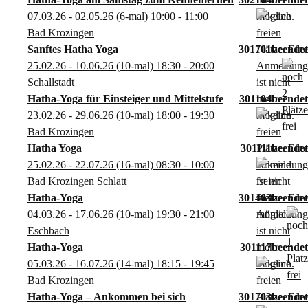
07.03.26 - 02.05.26
(6-mal)
10:00
- 11:00
Bad Krozingen
Sanftes Hatha Yoga
301701
25.02.26 - 10.06.26
(10-mal)
18:30
- 20:00
Schallstadt
Hatha-Yoga für Einsteiger und Mittelstufe
301104
23.02.26 - 29.06.26
(10-mal)
18:00
- 19:30
Bad Krozingen
Hatha Yoga
301111
25.02.26 - 22.07.26
(16-mal)
08:30
- 10:00
Bad Krozingen Schlatt
Hatha-Yoga
301403
04.03.26 - 17.06.26
(10-mal)
19:30
- 21:00
Eschbach
Hatha-Yoga
301117
05.03.26 - 16.07.26
(14-mal)
18:15
- 19:45
Bad Krozingen
Hatha-Yoga – Ankommen bei sich
301703