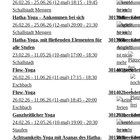
26.02.26 - 25.06.26
(12-mal)
18:15
- 19:45
Schallstadt Mengen
Hatha-Yoga – Ankommen bei sich
301704
26.02.26 - 25.06.26
(12-mal)
20:00
- 21:30
Schallstadt Mengen
Hatha-Yoga, mit fließenden Elementen für
301705
alle Stufen
23.02.26 - 11.05.26
(10-mal)
17:00
- 18:30
Schallstadt
Flow-Yoga
301401
26.02.26 - 11.06.26
(11-mal)
17:15
- 18:30
Eschbach
Flow-Yoga
301402
26.02.26 - 11.06.26
(11-mal)
18:45
- 20:00
Eschbach
Ganzheitlicher Yoga
301201
24.02.26 - 12.05.26
(10-mal)
19:00
- 20:30
Staufen
Achtsamkeits-Yoga mit Asanas des Hatha-
301501