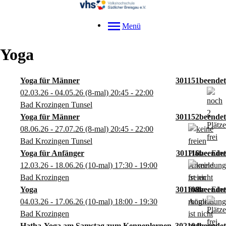
Menü
Yoga
Yoga für Männer
301151
02.03.26 - 04.05.26
(8-mal)
20:45
- 22:00
Bad Krozingen Tunsel
Yoga für Männer
301152
08.06.26 - 27.07.26
(8-mal)
20:45
- 22:00
Bad Krozingen Tunsel
Yoga für Anfänger
301116
12.03.26 - 18.06.26
(10-mal)
17:30
- 19:00
Bad Krozingen
Yoga
301108
04.03.26 - 17.06.26
(10-mal)
18:00
- 19:30
Bad Krozingen
Hatha-Yoga am Samstag zum Kennenlernen
302104