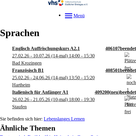
Menü
Sprachen
Englisch Auffrischungskurs A2.1
406107
27.02.26 - 10.07.26
(14-mal)
14:00
- 15:30
Bad Krozingen
Französisch B1
408501
25.02.26 - 24.06.26
(14-mal)
13:50
- 15:20
Hartheim
Italienisch für Anfänger A1
409200
neu
26.02.26 - 21.05.26
(10-mal)
18:00
- 19:30
Staufen
Lebenslanges Lernen
Ähnliche Themen