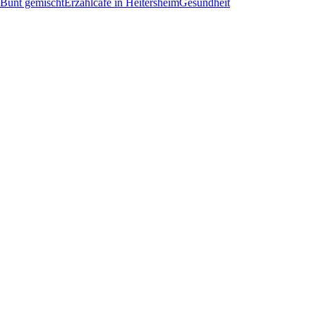
Bunt gemischt
Erzählcafé in Heitersheim
Gesundheit