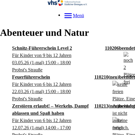
Menü
Abenteuer und Natur
Schnitz-Führerschein Level 2
110206
Für Kinder von 9 bis 12 Jahren
03.05.26
(1-mal)
15:00
- 18:00
Probst's Strauße
Feuerführerschein
110210
neu
Für Kinder von 6 bis 12 Jahren
22.03.26
(1-mal)
15:00
- 18:00
Probst's Strauße
Zerstören erlaubt! – Werkeln, Dampf
110213
neu
ablassen und Spaß haben
Für Kinder von 6 bis 12 Jahren
12.07.26
(1-mal)
14:00
- 17:00
Probst's Strauße