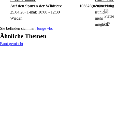
Auf den Spuren der Wildtiere
103628
neu
25.04.26
(1-mal)
10:00
- 12:30
Wieden
Junge vhs
Ähnliche Themen
Bunt gemischt