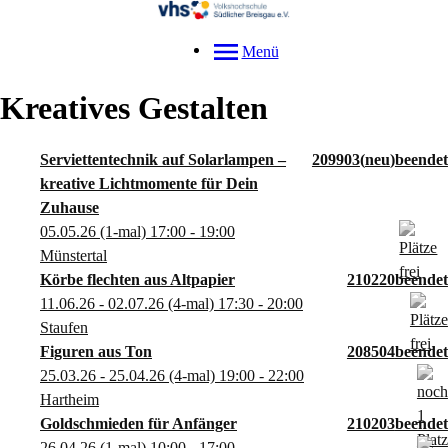
Menü
Kreatives Gestalten
Serviettentechnik auf Solarlampen –
209903
neu
kreative Lichtmomente für Dein
Zuhause
05.05.26
(1-mal)
17:00
- 19:00
Münstertal
Körbe flechten aus Altpapier
210220
11.06.26 - 02.07.26
(4-mal)
17:30
- 20:00
Staufen
Figuren aus Ton
208504
25.03.26 - 25.04.26
(4-mal)
19:00
- 22:00
Hartheim
Goldschmieden für Anfänger
210203
26.04.26
(1-mal)
10:00
- 17:00