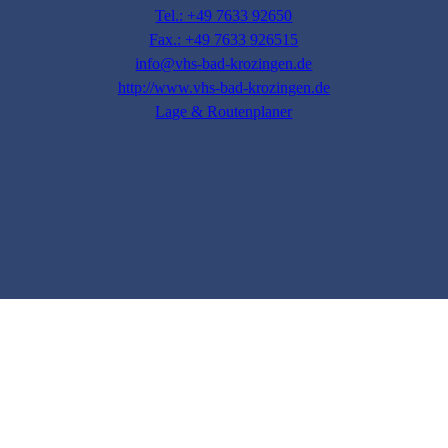
Tel.: +49 7633 92650
Fax.: +49 7633 926515
info@vhs-bad-krozingen.de
http://www.vhs-bad-krozingen.de
Lage & Routenplaner
Impressum
AGB